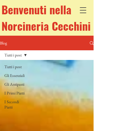
Benvenuti nella
Norcineria Cecchini
Blog
Tutti i post
Tutti i post
Gli Essenziali
Gli Antipasti
I Primi Piatti
I Secondi
Piatti