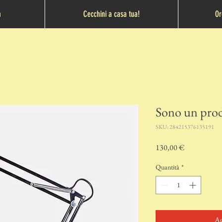
a
Cecchini a casa tua!
Or
Sono un pro
SKU: 284215376135191
Prezzo
130,00 €
Quantità
*
Ag