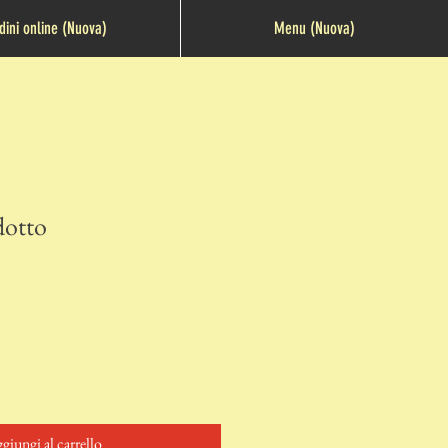
dini online (Nuova)
Menu (Nuova)
dotto
giungi al carrello